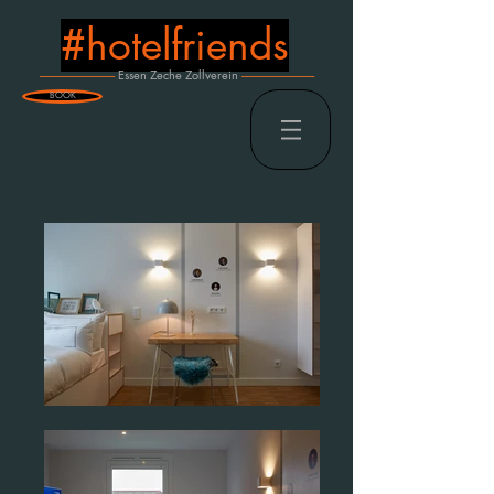
#hotelfriends
----------------------------------
Essen Zeche Zollverein
---------------------------------
BOOK