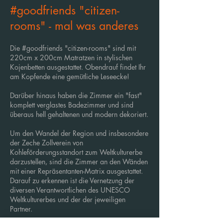
#goodfriends "citizen-
rooms" - mal was anderes
Die #goodfriends "citizen-rooms" sind mit
220cm x 200cm Matratzen in stylischen
Kojenbetten ausgestattet. Obendrauf findet Ihr
am Kopfende eine gemütliche Leseecke!
Darüber hinaus haben die Zimmer ein "fast"
komplett verglastes Badezimmer und sind
überaus hell gehaltenen
und modern dekoriert.
Um den Wandel der Region und insbesondere
der Zeche Zollverein von
Kohleförderungsstandort zum Weltkulturerbe
darzustellen, sind die Zimmer an den Wänden
mit einer Repräsentanten-Matrix ausgestattet.
Darauf zu erkennen ist die Vernetzung der
diversen Verantwortlichen des UNESCO
Weltkulturerbes und der der jeweiligen
Partner.