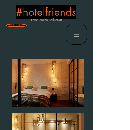
#hotelfriends
----------------------------------
Essen Zeche Zollverein
---------------------------------
BOOK