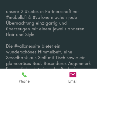
unsere 2 #suites in Partnerschaft mit
#möbelloft & #vallone machen jede
Übernachtung einzigartig und
überzeugen mit einem jeweils anderen
Flair und Style.
Die #vallonesuite bietet ein
wunderschönes Himmelbett, eine
Sesselbank aus Stoff mit Tisch sowie ein
glamouröses Bad. Besonderes Augenmerk
liegt auf dem Interieur des Badezimmers.
Das Zimmer bietet eine große
Rainshowerdusche für 2 Personen sowie
Phone
Email
eine #vallone Badewanne.
Die #möbelloftsuite zeichnet sich durch
eine warmen Loungeatmosphäre mit
Sitzecke, hochqualitativem Mobiliar und
einem offenen Badezimmer aus. Das
größte Highlight im Zimmer bildet die
sonderangefertigte Stahlwand mit einer
Auflistung aller ehemaligen Zechen in